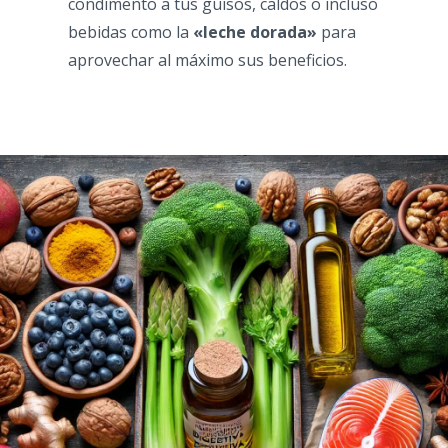
condimento a tus guisos, caldos o incluso
bebidas como la
«leche dorada»
para
aprovechar al máximo sus beneficios.