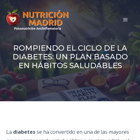
Saltar
al
MEN
contenido
ROMPIENDO EL CICLO DE LA
DIABETES: UN PLAN BASADO
EN HÁBITOS SALUDABLES
La
diabetes
se ha convertido en una de las mayores