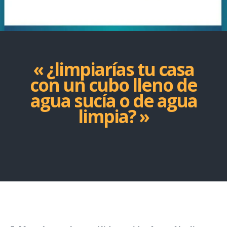
« ¿limpiarías tu casa
con un cubo lleno de
agua sucía o de agua
limpia? »