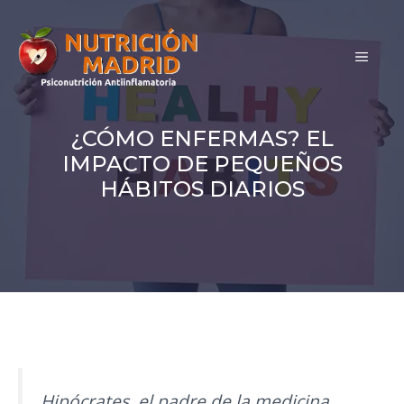
Saltar
al
MEN
contenido
¿CÓMO ENFERMAS? EL
IMPACTO DE PEQUEÑOS
HÁBITOS DIARIOS
Hipócrates, el padre de la medicina,