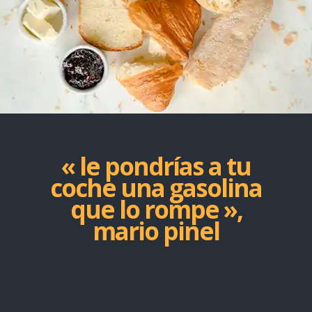
« le pondrías a tu
coche una gasolina
que lo rompe »,
mario pinel